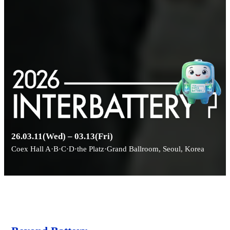
26.03.11(Wed) – 03.13(Fri)
Coex Hall A·B·C·D·the Platz·Grand Ballroom, Seoul, Korea